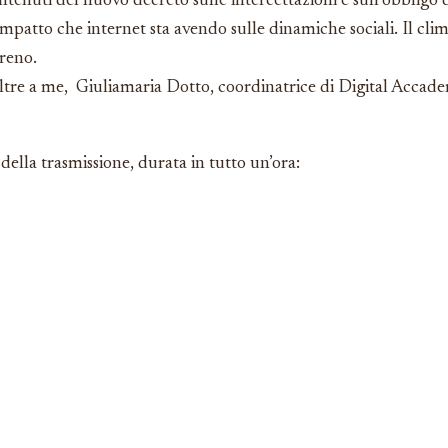
contenuti del nuovo decreto sulle intercettazioni e sull’obbligo 
’impatto che internet sta avendo sulle dinamiche sociali. Il clim
reno.
tre a me, Giuliamaria Dotto, coordinatrice di Digital Accade
della trasmissione, durata in tutto un’ora: