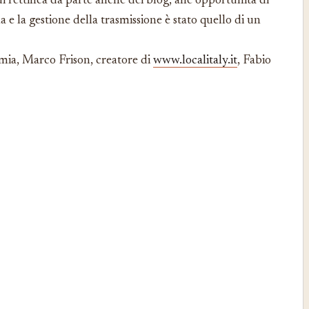
di rettifica da parte anche dei blog, alle opportunità di
a e la gestione della trasmissione è stato quello di un
mia, Marco Frison, creatore di
www.localitaly.it
, Fabio